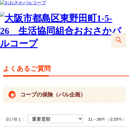
よくあるご質問
コープの保険（パル企画）
並び替え：
11
～
20
件（全
25
件）