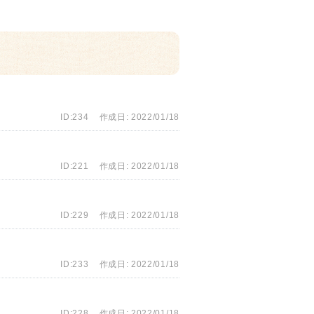
ID:234
作成日: 2022/01/18
ID:221
作成日: 2022/01/18
ID:229
作成日: 2022/01/18
ID:233
作成日: 2022/01/18
ID:228
作成日: 2022/01/18