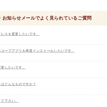
・お知らせメールでよく見られているご質問
ドレスを変更したいです。
ルコープアプリを再度インストールしたいです。
変更したいです。
とはどんなものですか？
えて下さい。