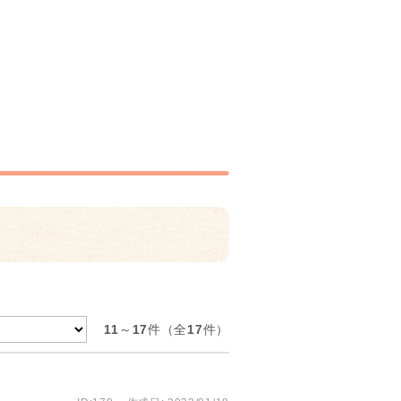
11
～
17
件（全
17
件）