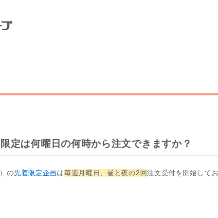
着限定は何曜日の何時から注文できますか？
ズ）の
先着限定企画
は
毎週月曜日、昼と夜の2回
注文受付を開始して