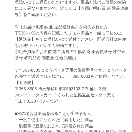
着払いにてご返送いただけますが、返品方法はご所属の生協
により異なりますので、詳しくは【お届け明細票 兼 返品連絡
票】をご確認ください。
※【お届け明細票 兼 返品連絡票】を紛失された方
下記①～⑦の内容を記載したメモを商品と一緒に同封の上、
【返送先】あてに着払いにて送付ください（配送会社は何便
をお使いいただいても結構です）。
①組合員様のお名前 ②ご所属の生協名 ③組合員番号 ④申込
番号 ⑤商品名 ⑥数量 ⑦返品理由
※〒363-8505はゆうパック専用の郵便番号です。ゆうパック
以外でご返送される場合は、〒363-0001をご使用ください。
【返送先】
〒363-8505 埼玉県桶川市加納3103 DPL桶川２階
㈱シーエックスカーゴ くらしと生協返品センター宛て
TEL：0120－39－7557
■次の場合は返品を承ることが出来ません。
・一度ご使用になられた（着用した）商品
・肌着等で直接肌にふれて試着された商品
（試着される場合は、薄い肌着の上から着用する等肌に直接