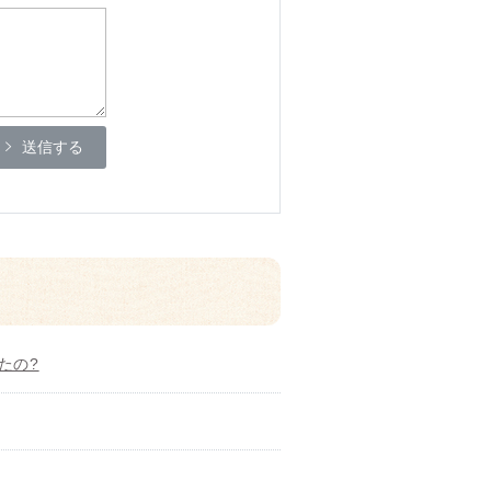
送信する
たの?